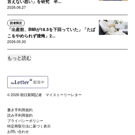
言えない思い」を研究 卒...
2026.06.27
読者限定
「出産前、BMIが18.5を下回っていた」「たば
こをやめられず後悔」2...
2026.05.30
もっと読む
読者限定
順調に生まれた長男。その後、妊娠24週での死
産と27週での出産を経験…...
2026.04.25
読者限定
© 2026 朝日新聞記者 マイストーリーレター
妊娠24週486gで生まれた命…春から大学院へ
子ども向けイベントで語...
書き手利用規約
2026.03.21
読み手利用規約
プライバシーポリシー
特定商取引法に基づく表示
読者限定
お問い合わせ
「妹のへその緒が私の首に絡まって…」 小さ