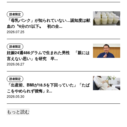
読者限定
「母乳バンク」が知られていない…認知度は献
血の〝4分の1以下〟 初の全...
2026.07.25
読者限定
妊娠24週486グラムで生まれた男性 「親には
言えない思い」を研究 卒...
2026.06.27
読者限定
「出産前、BMIが18.5を下回っていた」「たば
こをやめられず後悔」2...
2026.05.30
もっと読む
読者限定
順調に生まれた長男。その後、妊娠24週での死
産と27週での出産を経験…...