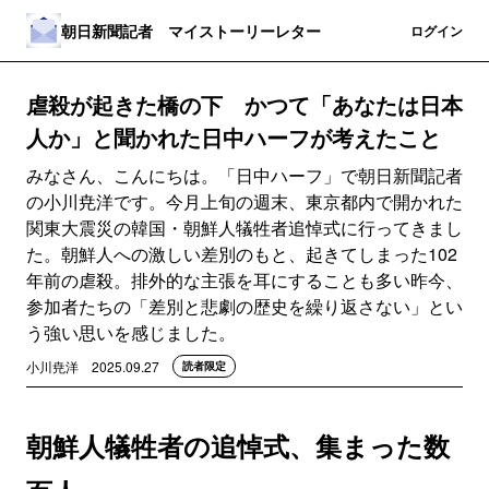
朝日新聞記者 マイストーリーレター
登録
ログイン
虐殺が起きた橋の下 かつて「あなたは日本
人か」と聞かれた日中ハーフが考えたこと
みなさん、こんにちは。「日中ハーフ」で朝日新聞記者
の小川尭洋です。今月上旬の週末、東京都内で開かれた
関東大震災の韓国・朝鮮人犠牲者追悼式に行ってきまし
た。朝鮮人への激しい差別のもと、起きてしまった102
年前の虐殺。排外的な主張を耳にすることも多い昨今、
参加者たちの「差別と悲劇の歴史を繰り返さない」とい
う強い思いを感じました。
小川尭洋
2025.09.27
読者限定
朝鮮人犠牲者の追悼式、集まった数