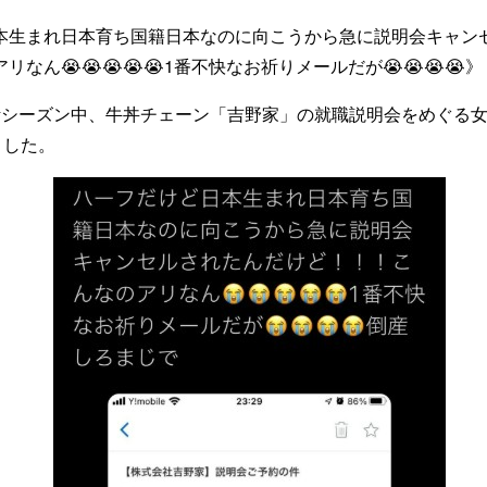
本生まれ日本育ち国籍日本なのに向こうから急に説明会キャン
なん😭😭😭😭😭1番不快なお祈りメールだが😭😭😭😭》
活シーズン中、牛丼チェーン「吉野家」の就職説明会をめぐる女
ました。