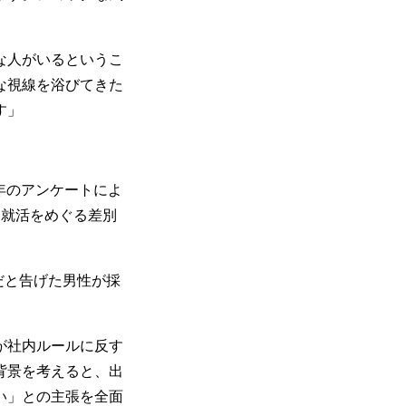
な人がいるというこ
な視線を浴びてきた
す」
1年のアンケートによ
も就活をめぐる差別
だと告げた男性が採
が社内ルールに反す
背景を考えると、出
い」との主張を全面