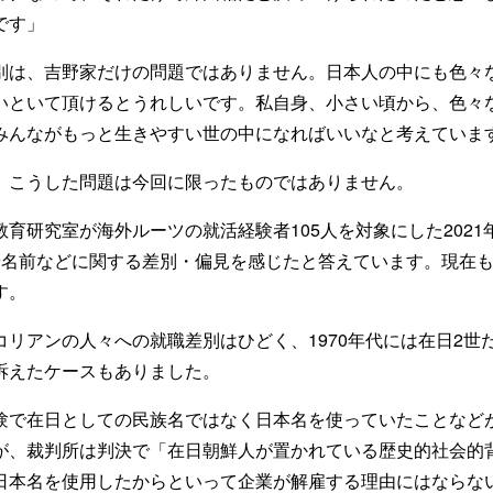
です」
別は、吉野家だけの問題ではありません。日本人の中にも色々
いといて頂けるとうれしいです。私自身、小さい頃から、色々
みんながもっと生きやすい世の中になればいいなと考えていま
、こうした問題は今回に限ったものではありません。
育研究室が海外ルーツの就活経験者105人を対象にした202
や名前などに関する差別・偏見を感じたと答えています。現在
す。
コリアンの人々への就職差別はひどく、1970年代には在日2世
訴えたケースもありました。
験で在日としての民族名ではなく日本名を使っていたことなど
が、裁判所は判決で「在日朝鮮人が置かれている歴史的社会的
日本名を使用したからといって企業が解雇する理由にはならな